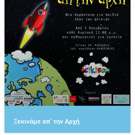
Ξεκινάμε απ’ την Αρχή